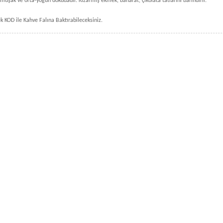
yumuşak ve orta-yoğun dokudadır. Kızarmış ekmek, baharat, çikolata tatlarını barındırır.
k KOD ile Kahve Falına Baktırabileceksiniz.