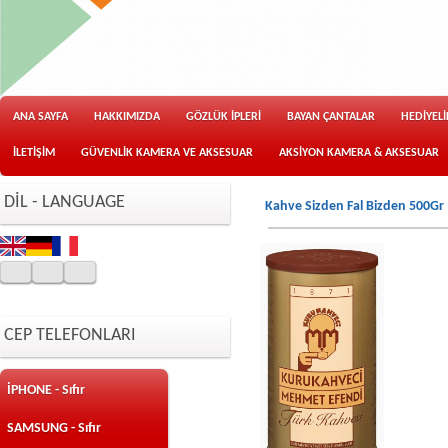
ANA SAYFA
HAKKIMIZDA
GÖZLÜK İPLERİ
BAYAN ÇANTALAR
HEDİYEL
İLETİŞİM
GÜVENLİK KAMERA VE AKSESUAR
AKSİYON KAMERA & AKSESUAR
DİL - LANGUAGE
Kahve Sizden Fal Bizden 500Gr
CEP TELEFONLARI
İPHONE - Sıfır
SAMSUNG - Sıfır