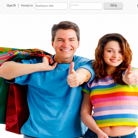
Üye Ol
Hesabım