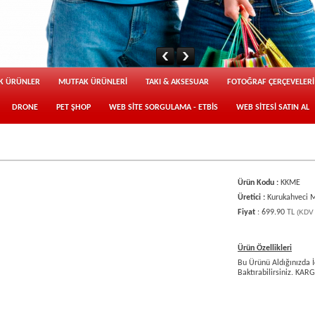
İK ÜRÜNLER
MUTFAK ÜRÜNLERİ
TAKI & AKSESUAR
FOTOĞRAF ÇERÇEVELERİ
DRONE
PET ŞHOP
WEB SİTE SORGULAMA - ETBİS
WEB SİTESİ SATIN AL
Ürün Kodu :
KKME
Üretici :
Kurukahveci 
Fiyat
:
699.90
TL
(KDV 
Ürün Özellikleri
Bu Ürünü Aldığınızda İ
Baktırabilirsiniz. KA