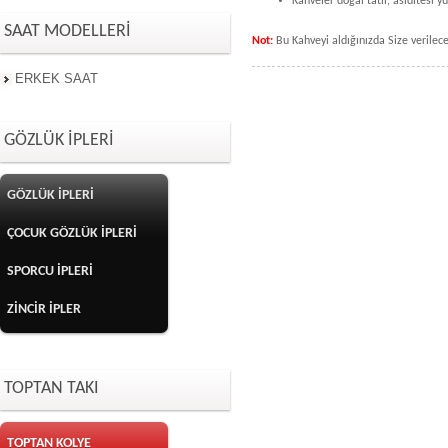
Kahveler doğal tatlı, asiditesi 
SAAT MODELLERİ
Not:
Bu Kahveyi aldığınızda Size verilece
ERKEK SAAT
GÖZLÜK İPLERİ
GÖZLÜK İPLERİ
ÇOCUK GÖZLÜK İPLERİ
SPORCU İPLERİ
ZİNCİR İPLER
TOPTAN TAKI
TOPTAN KOLYE