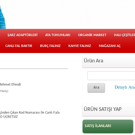
ŞARZ ADAPTÖRLERİ
ATA TOHUMLARI
ORGANİK MARKET
HALI ÇEŞİTLER
CANLI FAL BAKTIR
BURÇ FALINIZ
KAHVE FALINIZ
MAĞAZANI AÇ
Ürün Ara
Mehmet Efendi
Detaylı Ara
Hariç)
ÜRÜN SATIŞI YAP
çinden Çıkan Kod Numarası ile Canlı Fala
RGO ÜCRETSİZ
SATIŞ İLANLARI