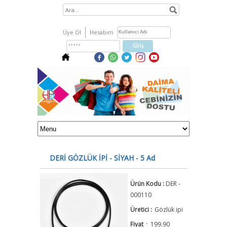
Üye Ol
Hesabım
DERİ GÖZLÜK İPİ - SİYAH - 5 Ad
Ürün Kodu :
DER -
000110
Üretici :
Gözlük ipi
:
Fiyat
199.90