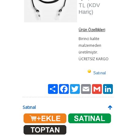
TL
(KDV
Hariç)
Ürün Özellikleri
Birinci kalite
malzemeden
üretilmiştir.
ÜCRETSİZ KARGO
Satınal
Paylaş
Facebook
Twitter
Email
Gmail
LinkedIn
Satınal