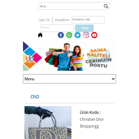
Üye Ol
Hesabım
ChD
Ürün Kodu :
Christian Dior
Shoppingg