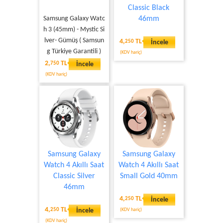
Classic Black
Samsung Galaxy Watc
46mm
h 3 (45mm) - Mystic Si
lver- Gümüş ( Samsun
4,
TL
250
İncele
g Türkiye Garantili )
(KDV hariç)
2,
TL
750
İncele
(KDV hariç)
Samsung Galaxy
Samsung Galaxy
Watch 4 Akıllı Saat
Watch 4 Akıllı Saat
Classic Silver
Small Gold 40mm
46mm
4,
TL
250
İncele
4,
TL
250
İncele
(KDV hariç)
(KDV hariç)