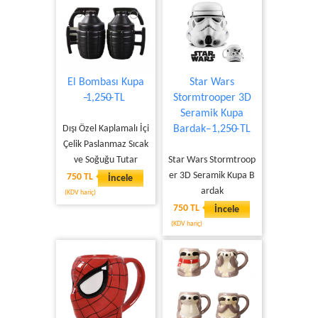
El Bombası Kupa
Star Wars
̶1,25̶0̶ TL
Stormtrooper 3D
Seramik Kupa
Dışı Özel Kaplamalı İçi
Bardak ̶ 1,25̶0̶ TL
Çelik Paslanmaz Sıcak
ve Soğuğu Tutar
Star Wars Stormtroop
er 3D Seramik Kupa B
750 TL
İncele
ardak
(KDV hariç)
750 TL
İncele
(KDV hariç)