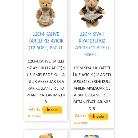
12CM KAHVE
12CM SİYAH
KARELİ KIZ AYICIK
KIYAFETLİ KIZ
(12 ADET) ̶85̶0̶ TL
AYICIK (12 ADET)
̶85̶0̶ TL
12CM KAHVE KARELİ
KIZ AYICIK (12 ADET) S
12CM SİYAH KIYAFETL
ÜSLEMELERDE KULLA
İ KIZ AYICIK (12 ADET)
NILIR AKSESUAR OLA
SÜSLEMELERDE KULL
RAK KULLANILIR . TO
ANILIR AKSESUAR OL
PTAN FİYATLARIMIZDI
ARAK KULLANILIR . T
R
OPTAN FİYATLARIMIZ
DIR
649 TL
İncele
649 TL
(KDV hariç)
İncele
(KDV hariç)