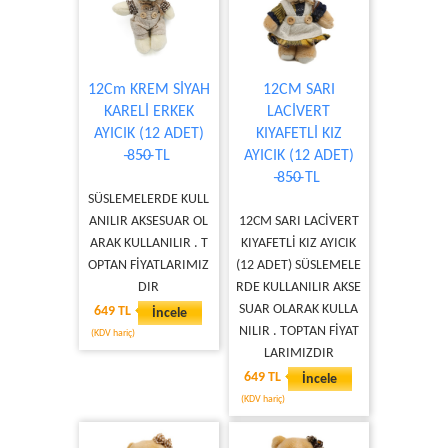
12Cm KREM SİYAH
12CM SARI
KARELİ ERKEK
LACİVERT
AYICIK (12 ADET)
KIYAFETLİ KIZ
̶85̶0̶ TL
AYICIK (12 ADET)
̶85̶0̶ TL
SÜSLEMELERDE KULL
ANILIR AKSESUAR OL
12CM SARI LACİVERT
ARAK KULLANILIR . T
KIYAFETLİ KIZ AYICIK
OPTAN FİYATLARIMIZ
(12 ADET) SÜSLEMELE
DIR
RDE KULLANILIR AKSE
SUAR OLARAK KULLA
649 TL
İncele
NILIR . TOPTAN FİYAT
(KDV hariç)
LARIMIZDIR
649 TL
İncele
(KDV hariç)