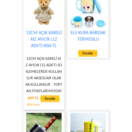
12CM AÇIK KARELİ
ELS KUPA BARDAK
KIZ AYICIK (12
TERMOSLU
ADET) ̶85̶0̶ TL
İncele
12CM AÇIK KARELİ KI
Z AYICIK (12 ADET) SÜ
SLEMELERDE KULLAN
ILIR AKSESUAR OLAR
AK KULLANILIR . TOPT
AN FİYATLARIMIZDIR
649 TL
İncele
(KDV hariç)