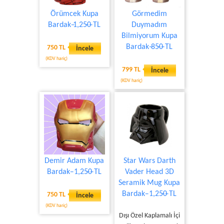
Örümcek Kupa
Görmedim
Bardak ̶1,25̶0̶ TL
Duymadım
Bilmiyorum Kupa
Bardak ̶85̶0̶ TL
750 TL
İncele
(KDV hariç)
799 TL
İncele
(KDV hariç)
Demir Adam Kupa
Star Wars Darth
Bardak ̶ 1,25̶0̶ TL
Vader Head 3D
Seramik Mug Kupa
Bardak ̶ 1,25̶0̶ TL
750 TL
İncele
(KDV hariç)
Dışı Özel Kaplamalı İçi