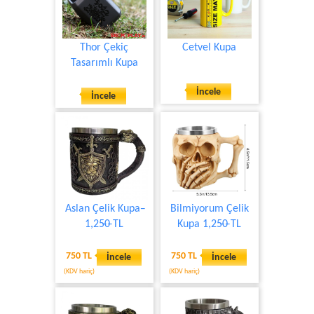
Thor Çekiç
Cetvel Kupa
Tasarımlı Kupa
İncele
İncele
Aslan Çelik Kupa ̶
Bilmiyorum Çelik
1,25̶0̶ TL
Kupa 1,25̶0̶ TL
750 TL
750 TL
İncele
İncele
(KDV hariç)
(KDV hariç)