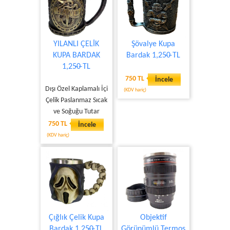
YILANLI ÇELİK
Şövalye Kupa
KUPA BARDAK
Bardak 1,25̶0̶ TL
1,25̶0̶ TL
750 TL
İncele
Dışı Özel Kaplamalı İçi
(KDV hariç)
Çelik Paslanmaz Sıcak
ve Soğuğu Tutar
750 TL
İncele
(KDV hariç)
Çığlık Çelik Kupa
Objektif
Bardak 1,25̶0̶ TL
Görünümlü Termos