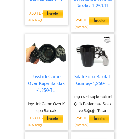
Bardak 1,250̶ TL
750 TL
İncele
750 TL
(KDV hariç)
İncele
(KDV hariç)
Joystick Game
Silah Kupa Bardak
Over Kupa Bardak
Gümüş ̶ 1,25̶0̶ TL
̶1,25̶0̶ TL
Dışı Özel Kaplamalı İçi
Joystick Game Over K
Çelik Paslanmaz Sıcak
upa Bardak
ve Soğuğu Tutar
750 TL
750 TL
İncele
İncele
(KDV hariç)
(KDV hariç)