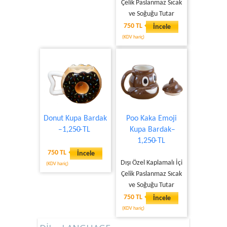
Çelik Paslanmaz Sıcak
ve Soğuğu Tutar
750 TL
İncele
(KDV hariç)
Donut Kupa Bardak
Poo Kaka Emoji
̶ 1,25̶0̶ TL
Kupa Bardak ̶
1,25̶0̶ TL
750 TL
İncele
Dışı Özel Kaplamalı İçi
(KDV hariç)
Çelik Paslanmaz Sıcak
ve Soğuğu Tutar
750 TL
İncele
(KDV hariç)