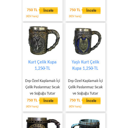
750 TL
750 TL
İncele
İncele
(KDV hariç)
(KDV hariç)
Kurt Çelik Kupa
Yaşlı Kurt Çelik
1,25̶0̶ TL
Kupa 1,25̶0̶ TL
Dışı Özel Kaplamalı İçi
Dışı Özel Kaplamalı İçi
Çelik Paslanmaz Sıcak
Çelik Paslanmaz Sıcak
ve Soğuğu Tutar
ve Soğuğu Tutar
750 TL
750 TL
İncele
İncele
(KDV hariç)
(KDV hariç)