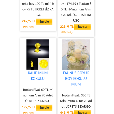
orta boy 100 TL mini b
oy : 174,99 ( Toptan 8
oy 75 TL ÜCRETSİZ KA
0 TL ) Minumum Alım
RGO
: 70 Ad. ÜCRETSİZ KA
RGO
249,
TL
99
İncele
229,
TL
(KDV hariç)
99
İncele
(KDV hariç)
KALIP MUM
FAUNUS BÜYÜK
KOKULU
BOY KOKULU
MUM
Toptan Fiyat 60 TL Mi
numum Alım 70 Adet
Toptan Fiyat: 330 TL
ÜCRETSİZ KARGO
Minumum Alım: 70 Ad
et ÜCRETSİZ KARGO
199,
TL
99
İncele
449,
TL
(KDV hariç)
99
İncele