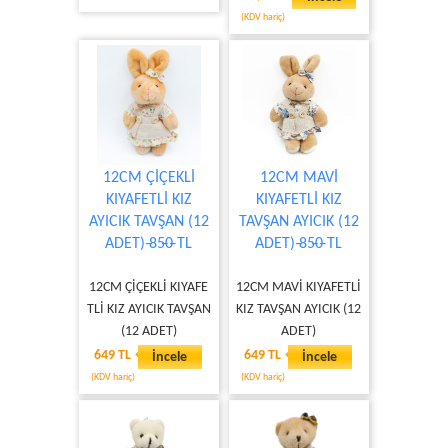
(KDV hariç)
12CM ÇİÇEKLİ
12CM MAVİ
KIYAFETLİ KIZ
KIYAFETLİ KIZ
AYICIK TAVŞAN (12
TAVŞAN AYICIK (12
ADET) ̶85̶0̶ TL
ADET) ̶85̶0̶ TL
12CM ÇİÇEKLİ KIYAFE
12CM MAVİ KIYAFETLİ
TLİ KIZ AYICIK TAVŞAN
KIZ TAVŞAN AYICIK (12
(12 ADET)
ADET)
649 TL
649 TL
İncele
İncele
(KDV hariç)
(KDV hariç)