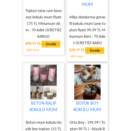
MUM
Toptan tane cam kavo
noz kokulu mum fiyatı
Mika dondurma görse
175 TL Minumum Alı
lli kokulu mum tane to
m : 70 Adet ÜCRETSİZ
ptan fiyatı 99,99 TL M
KARGO
inumum Alım : 70 Ade
t ÜCRETSİZ KARO
299,
TL
99
İncele
229,
TL
(KDV hariç)
99
İncele
(KDV hariç)
BETON KALIP
BÜYÜK BOY
KOKULU MUM
KOKULU MUM
Beton mum kokulu bü
Orta Boy : 199,99 ( To
yük boy toptan 115 TL
ptan 90 TL ) - Küçük B