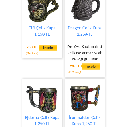
Çift Çelik Kupa
Dragon Çelik Kupa
1,150̶ TL
1,25̶0̶ TL
Dışı Özel Kaplamalı İçi
750 TL
İncele
Çelik Paslanmaz Sıcak
(KDV hariç)
ve Soğuğu Tutar
750 TL
İncele
(KDV hariç)
Ejderha Çelik Kupa
İronmaiden Çelik
1,25̶0̶ TL
Kupa 1,25̶0̶ TL