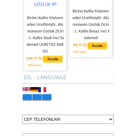
GÖZLÜK İPİ
Birinci Kalite Malzem
Birinci Kalite Malzem
eden Üretilmiştir. Alü
eden Üretilmiştir. Alü
münyum Gözlük Ziciri
münyum Gözlük Ziciri
- 1. Kalite Beyaz İnci S
- 1. Kalite Siyah İnci Sü
üslemeli
slemeli ÜCRETSİZ KAR
99,
TL
99
İncele
GO
(KDV hariç)
199,
TL
99
İncele
(KDV hariç)
DİL - LANGUAGE